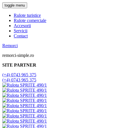
toggle menu
Rulote turistice
Rulote comerciale
Accesorii
Servicii
Contact
Remorci
remorci-simple.ro
SITE PARTNER
(+4) 0743 965 375
(+4) 0743 965 375