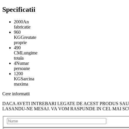
Specificatii
2000
An
fabricatie
960
KG
Greutate
proprie
490
CM
Lungime
totala
4
Numar
persoane
1200
KG
Sarcina
maxima
Cere informatii
DACA AVETI INTREBARI LEGATE DE ACEST PRODUS SAU 
LASANDU-NE MESAJ. VA VOM RASPUNDE IN CEL MAI SCU