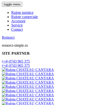
toggle menu
Rulote turistice
Rulote comerciale
Accesorii
Servicii
Contact
Remorci
remorci-simple.ro
SITE PARTNER
(+4) 0743 965 375
(+4) 0743 965 375