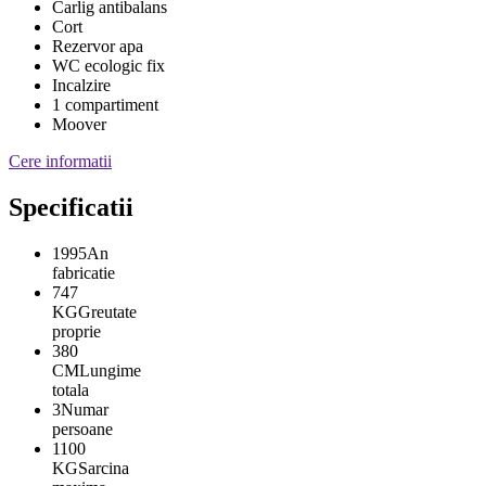
Carlig antibalans
Cort
Rezervor apa
WC ecologic fix
Incalzire
1 compartiment
Moover
Cere informatii
Specificatii
1995
An
fabricatie
747
KG
Greutate
proprie
380
CM
Lungime
totala
3
Numar
persoane
1100
KG
Sarcina